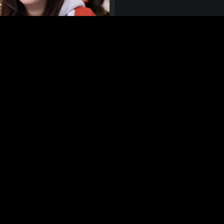
อีกวางซู (Lee Kwang Soo)...
December 19, 2025
RS
NEWS
CONTACT US
CONTACT INFO
Tel: 02-619-06
Fax: 02-619-0