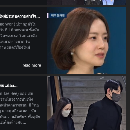
ใหม่ประสบความสำเร็จ...
ae Won) ปรากฏตัวใน
ันที่ 18 มกราคม ซึ่งนับ
ีวิตของเธอ โดยเจ้าตัว
ระหม่าอย่างมาก ใน
าพยนตร์เรื่องใหม่
read more
ี่ยนแปลง...
im Tae Hee) และ เรน
หวานในวงการบันเทิง
วต่อหน้าสาธารณชน มี “กฎ
นๆ ต่างพูดถึงเสมอ—นั่น
ันความสัมพันธ์ ทั้งคู่มัก
เคียงข้างกัน...