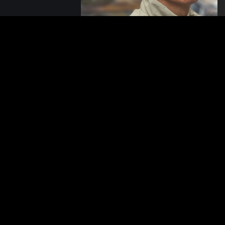
read more
BeUS Co.,LTD.
92
408/166-167 Phaholyothin
693
Place Building, 41st Floor,