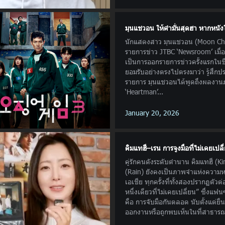
มุนแชวอน ให้คำมั่นสุดฮา หากหนัง
นักแสดงสาว มุนแชวอน (Moon Ch
รายการข่าว JTBC ‘Newsroom’ เมื่อว
เป็นการออกรายการข่าวครั้งแรกในช
ยอมรับอย่างตรงไปตรงมาว่า รู้สึกป
รายการ มุนแชวอนได้พูดถึงผลงานภ
‘Heartman’...
January 20, 2026
คิมแทฮี–เรน การจูงมือที่ไม่เคยเปล
คู่รักคนดังระดับตำนาน คิมแทฮี (K
(Rain) ยังคงเป็นภาพจำแห่งความ
เอเชีย ทุกครั้งที่ทั้งสองปรากฏตั
หนึ่งเดียวที่ไม่เคยเปลี่ยน” ซึ่งแฟ
คือ การจับมือกันตลอด นับตั้งแต่ยืนย
ออกงานหรือถูกพบเห็นในที่สาธารณะ